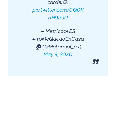
tarde.👏
pic.twitter.com/0Q0K
uH9R9U
— Metricool ES
#YoMeQuedoEnCasa
🏠 (@Metricool_es)
May 9, 2020