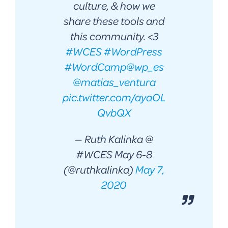
culture, & how we
share these tools and
this community. <3
#WCES
#WordPress
#WordCamp
@wp_es
@matias_ventura
pic.twitter.com/ayaOL
QvbQX
— Ruth Kalinka @
#WCES May 6-8
(@ruthkalinka)
May 7,
2020