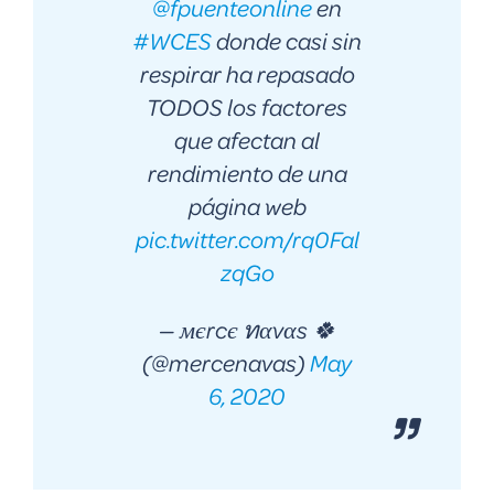
@fpuenteonline
en
#WCES
donde casi sin
respirar ha repasado
TODOS los factores
que afectan al
rendimiento de una
página web
pic.twitter.com/rq0Fal
zqGo
— мєrcє ทαvαs 🍀
(@mercenavas)
May
6, 2020