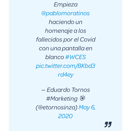
Empieza
@pablomoratinos
haciendo un
homenaje a los
fallecidos por el Covid
con una pantalla en
blanco
#WCES
pic.twitter.com/BKbd3
rd4ey
— Eduardo Tornos
#Marketing 🎯
(@etornosinza)
May 6,
2020