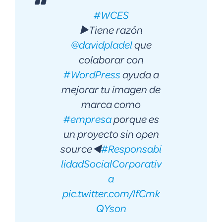
#WCES
▶️Tiene razón
@davidpladel
que
colaborar con
#WordPress
ayuda a
mejorar tu imagen de
marca como
#empresa
porque es
un proyecto sin open
source◀️
#Responsabi
lidadSocialCorporativ
a
pic.twitter.com/lfCmk
QYson