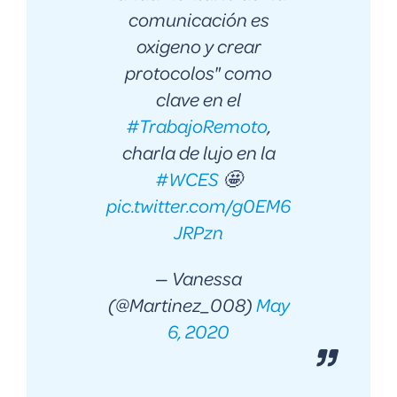
comunicación es
oxigeno y crear
protocolos" como
clave en el
#TrabajoRemoto
,
charla de lujo en la
#WCES
🤩
pic.twitter.com/g0EM6
JRPzn
— Vanessa
(@Martinez_008)
May
6, 2020