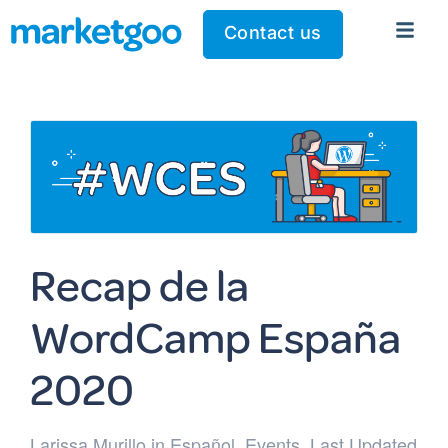
Contact us
Recap de la
WordCamp España
2020
Larissa Murillo
in
Español
,
Events
. Last Updated